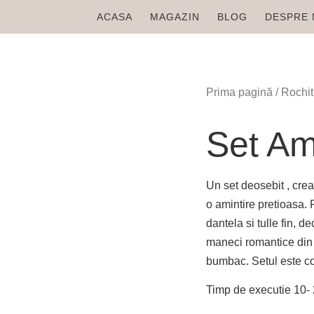
ACASA
MAGAZIN
BLOG
DESPRE 
Prima pagină
/
Rochit
Set Am
Un set deosebit , crea
o amintire pretioasa.
dantela si tulle fin, d
maneci romantice din b
bumbac. Setul este co
Timp de executie 10- 2