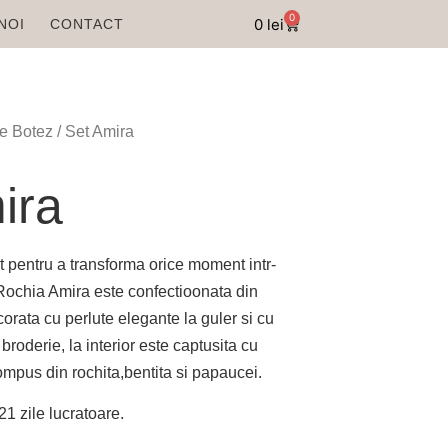
0
0
lei
NOI
CONTACT
e Botez
/ Set Amira
ira
t pentru a transforma orice moment intr-
 Rochia Amira este confectioonata din
ecorata cu perlute elegante la guler si cu
roderie, la interior este captusita cu
mpus din rochita,bentita si papaucei.
1 zile lucratoare.