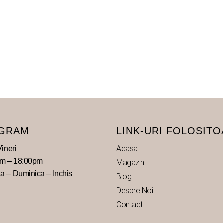
GRAM
LINK-URI FOLOSIT
Acasa
Vineri
am – 18:00pm
Magazin
 – Duminica – Inchis
Blog
Despre Noi
Contact