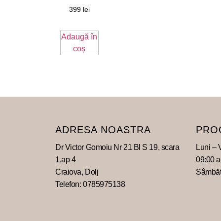
399
lei
Adaugă în
coș
ADRESA NOASTRA
PRO
Dr Victor Gomoiu Nr 21 Bl S 19, scara
Luni – 
1,ap 4
09:00 
Craiova, Dolj
Sâmbăta
Telefon: 0785975138