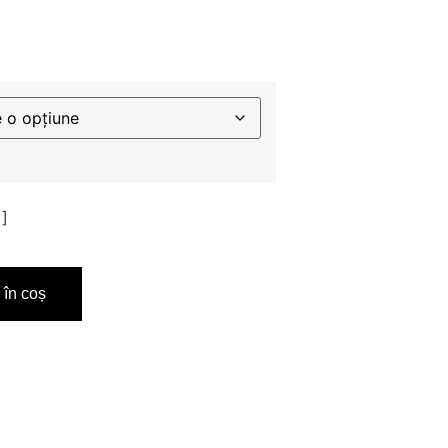
i]
în coș