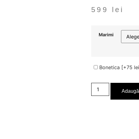
599
lei
Marimi
Bonetica
[+75 le
Adaugă 