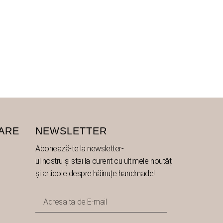
OARE
NEWSLETTER
Abonează
-te
la
newsletter-
ul nostru
și
stai
la
curent cu ultimele
noutăți
și
articole despre
hăinuțe
handmade!