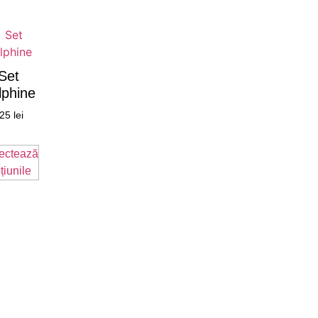
Set
lphine
25
lei
ectează
țiunile