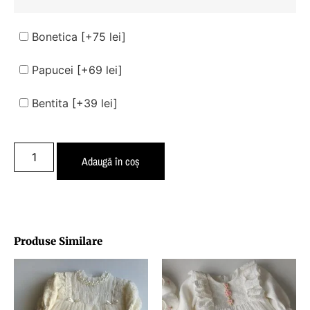
Bonetica
[+75 lei]
Papucei
[+69 lei]
Bentita
[+39 lei]
Adaugă în coș
Produse Similare