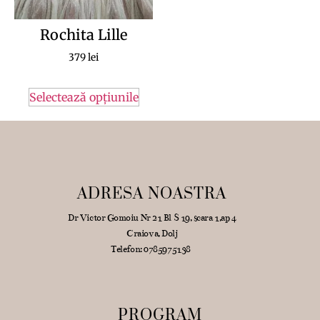
Rochita Lille
379
lei
Selectează opțiunile
ADRESA NOASTRA
Dr Victor Gomoiu Nr 21 Bl S 19, scara 1,ap 4
Craiova, Dolj
Telefon: 0785975138
PROGRAM