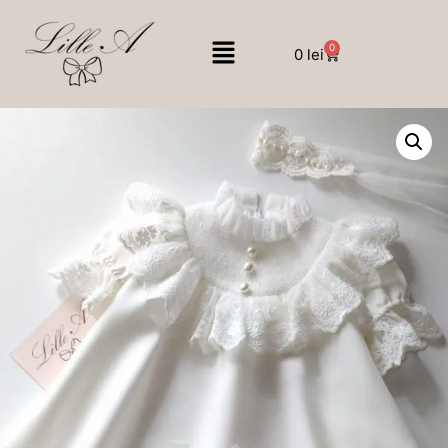
0
0
lei