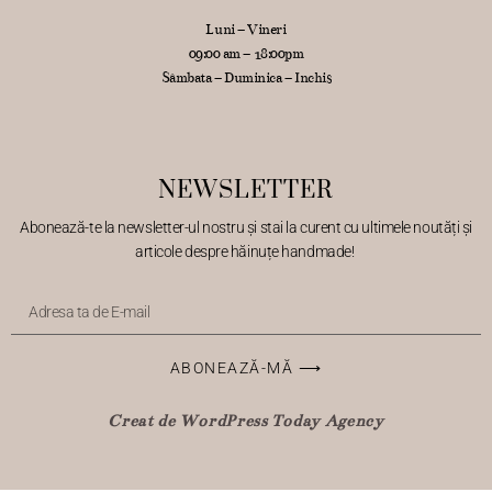
Luni – Vineri
09:00 am – 18:00pm
Sâmbăta – Duminica – Inchis
NEWSLETTER
Abonează
-te
la
newsletter-ul nostru
și
stai
la
curent cu ultimele
noutăți
și
articole despre
hăinuțe
handmade!
ABONEAZĂ-MĂ ⟶
Creat de WordPress Today Agency