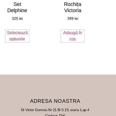
Set
Rochița
Delphine
Victoria
325
lei
399
lei
Selectează
Adaugă în
opțiunile
coș
ADRESA NOASTRA
Dr Victor Gomoiu Nr 21 Bl S 19, scara 1,ap 4
Craiova, Dolj