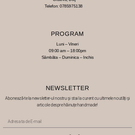
Telefon: 0785975138
PROGRAM
Luni – Vineri
09:00 am – 18:00pm
Sâmbăta – Duminica – Inchis
NEWSLETTER
Abonează
-te
la
newsletter-ul nostru
și
stai
la
curent cu ultimele
noutăți
și
articole despre
hăinuțe
handmade!